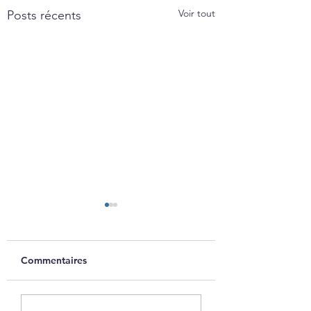
Voir tout
Posts récents
Commentaires
FORMATION
Grand nettoyage de