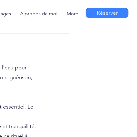
Réserver
nages
A propos de moi
More
 l'eau pour 
on, guérison, 
 essentiel. Le 
et tranquillité. 
ce rituel à 