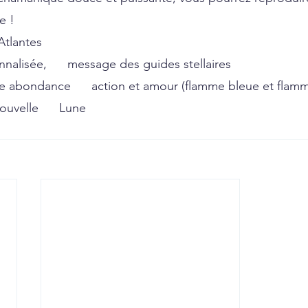
e !
tlantes 
alisée,      message des guides stellaires
e abondance      action et amour (flamme bleue et flam
ouvelle      Lune 